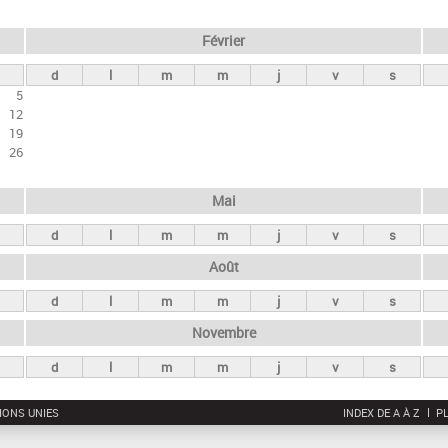
Février
d
l
m
m
j
v
s
5
12
19
26
Mai
d
l
m
m
j
v
s
Août
d
l
m
m
j
v
s
Novembre
d
l
m
m
j
v
s
IONS UNIES
INDEX DE A À Z
PL