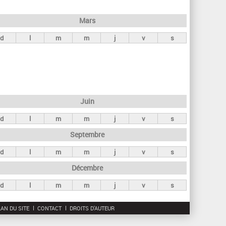
h
e
Mars
r
d
l
m
m
j
v
s
c
h
e
Juin
d
l
m
m
j
v
s
Septembre
d
l
m
m
j
v
s
Décembre
d
l
m
m
j
v
s
AN DU SITE
CONTACT
DROITS D'AUTEUR