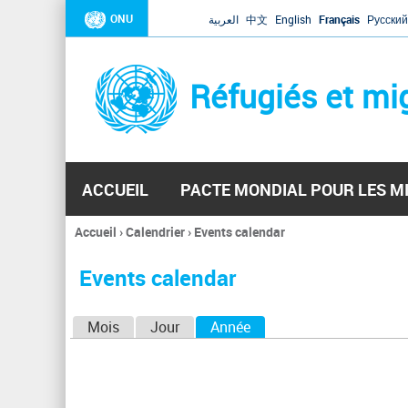
ONU
العربية
中文
English
Français
Русский
Réfugiés et mi
ACCUEIL
PACTE MONDIAL POUR LES M
Accueil
›
Calendrier
›
Events calendar
Vous
êtes
Events calendar
ici
O
Mois
Jour
Année
(onglet actif)
n
g
l