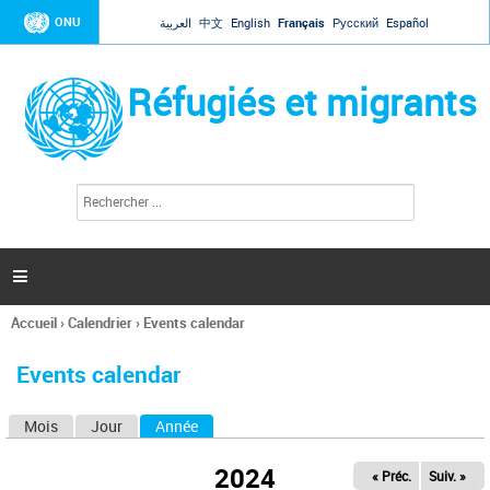
Jump to navigation
ONU
العربية
中文
English
Français
Русский
Español
Réfugiés et migrants
R
F
e
o
c
r
h
e
m
r

u
c
l
h
Accueil
›
Calendrier
›
Events calendar
a
e
Vous
r
i
êtes
r
Events calendar
ici
e
d
Mois
Jour
Année
(onglet actif)
O
e
r
n
e
2024
« Préc.
Suiv. »
g