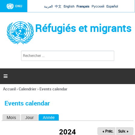
Jump to navigation
ONU
العربية
中文
English
Français
Русский
Español
Réfugiés et migrants
R
F
e
o
c
r
h
e
m
r

u
c
l
h
Accueil
›
Calendrier
›
Events calendar
a
e
Vous
r
i
êtes
r
Events calendar
ici
e
d
Mois
Jour
Année
(onglet actif)
O
e
r
n
e
2024
« Préc.
Suiv. »
g