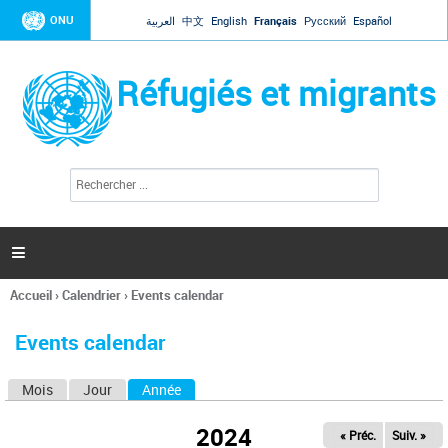
Jump to navigation
ONU
العربية
中文
English
Français
Русский
Español
Réfugiés et migrants
R
F
e
o
c
r
h
e
m
r

u
c
l
h
Accueil
›
Calendrier
›
Events calendar
a
e
Vous
r
i
êtes
r
Events calendar
ici
e
d
Mois
Jour
Année
(onglet actif)
O
e
r
n
e
2024
« Préc.
Suiv. »
g