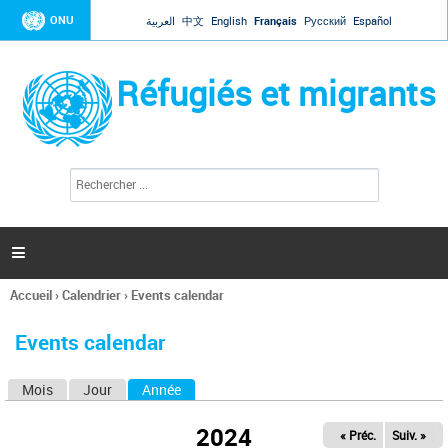
Jump to navigation
ONU
العربية
中文
English
Français
Русский
Español
Réfugiés et migrants
R
F
e
o
c
r
h
e
m
r

u
c
l
h
Accueil
›
Calendrier
›
Events calendar
a
e
Vous
r
i
êtes
r
Events calendar
ici
e
d
Mois
Jour
Année
(onglet actif)
O
e
r
n
e
2024
« Préc.
Suiv. »
g