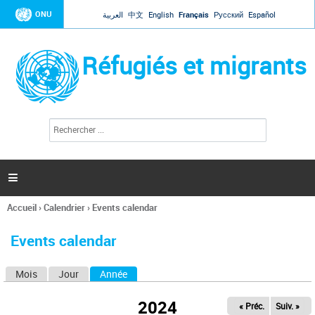
Jump to navigation
ONU
العربية
中文
English
Français
Русский
Español
Réfugiés et migrants
R
F
e
o
c
r
h
e
m
r

u
c
l
h
Accueil
›
Calendrier
›
Events calendar
a
e
Vous
r
i
êtes
r
Events calendar
ici
e
d
Mois
Jour
Année
(onglet actif)
O
e
r
n
e
2024
« Préc.
Suiv. »
g