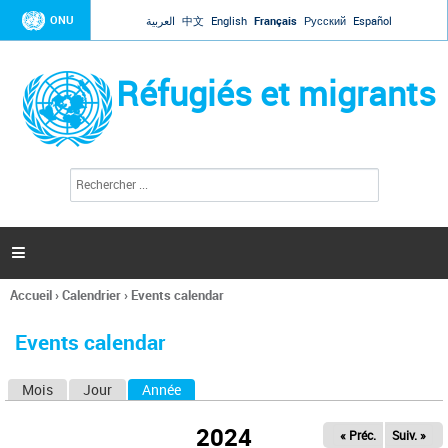
Jump to navigation
ONU
العربية
中文
English
Français
Русский
Español
Réfugiés et migrants
R
F
e
o
c
r
h
e
m
r

u
c
l
h
Accueil
›
Calendrier
›
Events calendar
a
e
Vous
r
i
êtes
r
Events calendar
ici
e
d
Mois
Jour
Année
(onglet actif)
O
e
r
n
e
2024
« Préc.
Suiv. »
g