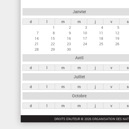
e
Janvier
t
d
l
m
m
j
v
s
s
1
2
3
4
5
p
7
8
9
10
11
12
r
14
15
16
17
18
19
21
22
23
24
25
26
i
28
29
30
n
Avril
c
d
l
m
m
j
v
s
i
Juillet
p
a
d
l
m
m
j
v
s
u
Octobre
x
d
l
m
m
j
v
s
DROITS D'AUTEUR © 2026 ORGANISATION DES NAT