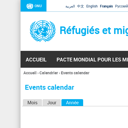
ONU
العربية
中文
English
Français
Русский
Réfugiés et mi
ACCUEIL
PACTE MONDIAL POUR LES M
Accueil
›
Calendrier
›
Events calendar
Vous
êtes
Events calendar
ici
O
Mois
Jour
Année
(onglet actif)
n
g
l