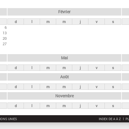
Février
d
l
m
m
j
v
s
6
13
20
27
Mai
d
l
m
m
j
v
s
Août
d
l
m
m
j
v
s
Novembre
d
l
m
m
j
v
s
IONS UNIES
INDEX DE A À Z
PL