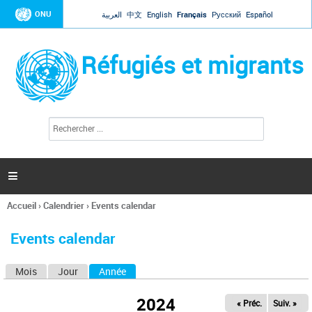
Jump to navigation
ONU
العربية
中文
English
Français
Русский
Español
Réfugiés et migrants
R
F
e
o
c
r
h
e
m
r

u
c
l
h
Accueil
›
Calendrier
›
Events calendar
a
e
Vous
r
i
êtes
r
Events calendar
ici
e
d
Mois
Jour
Année
(onglet actif)
O
e
r
n
e
2024
« Préc.
Suiv. »
g