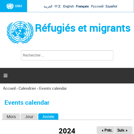
Jump to navigation
ONU
العربية
中文
English
Français
Русский
Español
Réfugiés et migrants
R
F
e
o
c
r
h
e
m
r

u
c
l
h
Accueil
›
Calendrier
›
Events calendar
a
e
Vous
r
i
êtes
r
Events calendar
ici
e
d
Mois
Jour
Année
(onglet actif)
O
e
r
n
e
2024
« Préc.
Suiv. »
g