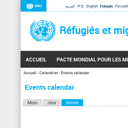
ONU
العربية
中文
English
Français
Русский
Réfugiés et mi
ACCUEIL
PACTE MONDIAL POUR LES M
Accueil
›
Calendrier
›
Events calendar
Vous
êtes
Events calendar
ici
O
Mois
Jour
Année
(onglet actif)
n
g
l