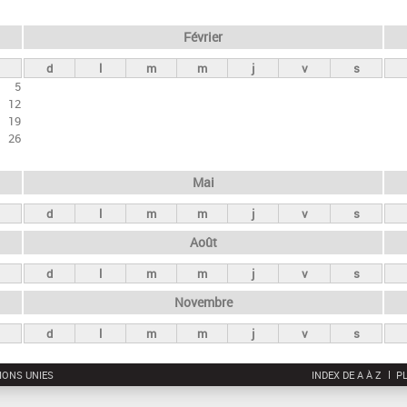
Février
d
l
m
m
j
v
s
5
12
19
26
Mai
d
l
m
m
j
v
s
Août
d
l
m
m
j
v
s
Novembre
d
l
m
m
j
v
s
IONS UNIES
INDEX DE A À Z
PL