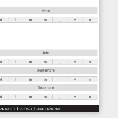
h
e
Mars
r
d
l
m
m
j
v
s
c
h
e
Juin
d
l
m
m
j
v
s
Septembre
d
l
m
m
j
v
s
Décembre
d
l
m
m
j
v
s
AN DU SITE
CONTACT
DROITS D'AUTEUR