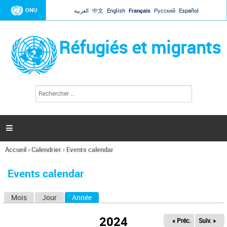
Jump to navigation
ONU
العربية
中文
English
Français
Русский
Español
Réfugiés et migrants
R
F
e
o
c
r
h
e
m
r

u
c
l
h
Accueil
›
Calendrier
›
Events calendar
a
e
Vous
r
i
êtes
r
Events calendar
ici
e
d
Mois
Jour
Année
(onglet actif)
O
e
r
n
e
2024
« Préc.
Suiv. »
g