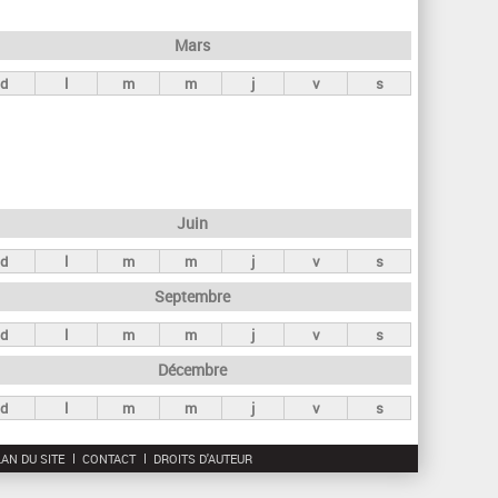
h
e
Mars
r
d
l
m
m
j
v
s
c
h
e
Juin
d
l
m
m
j
v
s
Septembre
d
l
m
m
j
v
s
Décembre
d
l
m
m
j
v
s
AN DU SITE
CONTACT
DROITS D'AUTEUR