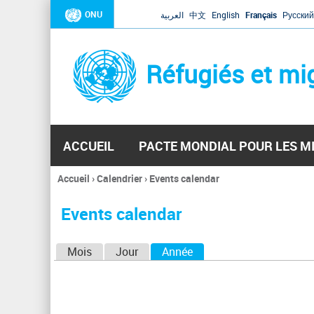
ONU
العربية
中文
English
Français
Русский
Réfugiés et mi
ACCUEIL
PACTE MONDIAL POUR LES M
Accueil
›
Calendrier
›
Events calendar
Vous
êtes
Events calendar
ici
O
Mois
Jour
Année
(onglet actif)
n
g
l