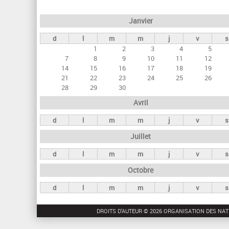
e
Janvier
t
d
l
m
m
j
v
s
s
1
2
3
4
5
p
7
8
9
10
11
12
r
14
15
16
17
18
19
21
22
23
24
25
26
i
28
29
30
n
Avril
c
d
l
m
m
j
v
s
i
Juillet
p
a
d
l
m
m
j
v
s
u
Octobre
x
d
l
m
m
j
v
s
DROITS D'AUTEUR © 2026 ORGANISATION DES NAT