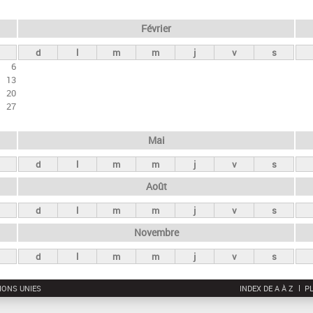
Février
d
l
m
m
j
v
s
6
13
20
27
Mai
d
l
m
m
j
v
s
Août
d
l
m
m
j
v
s
Novembre
d
l
m
m
j
v
s
IONS UNIES
INDEX DE A À Z
PL