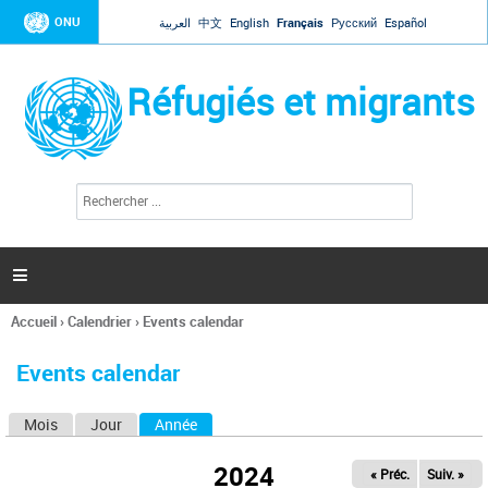
Jump to navigation
ONU
العربية
中文
English
Français
Русский
Español
Réfugiés et migrants
R
F
e
o
c
r
h
e
m
r

u
c
l
h
Accueil
›
Calendrier
›
Events calendar
a
e
Vous
r
i
êtes
r
Events calendar
ici
e
d
Mois
Jour
Année
(onglet actif)
O
e
r
n
e
2024
« Préc.
Suiv. »
g