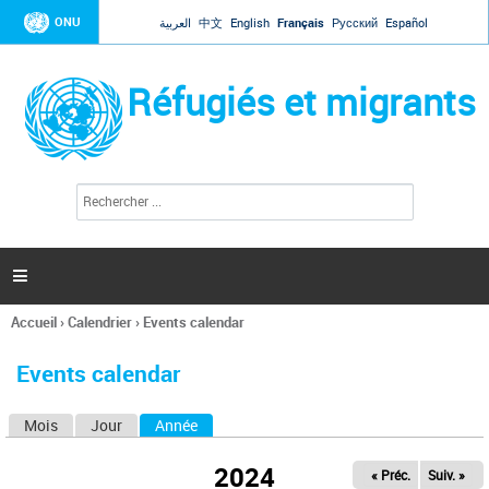
Jump to navigation
ONU
العربية
中文
English
Français
Русский
Español
Réfugiés et migrants
R
F
e
o
c
r
h
e
m
r

u
c
l
h
Accueil
›
Calendrier
›
Events calendar
a
e
Vous
r
i
êtes
r
Events calendar
ici
e
d
Mois
Jour
Année
(onglet actif)
O
e
r
n
e
2024
« Préc.
Suiv. »
g