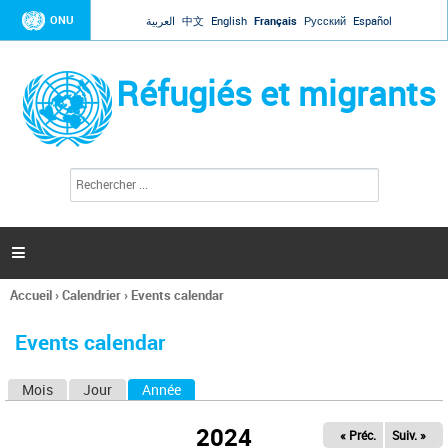
Jump to navigation
ONU
العربية
中文
English
Français
Русский
Español
Réfugiés et migrants
R
F
e
o
c
r
h
e
m
r

u
c
l
h
Accueil
›
Calendrier
›
Events calendar
a
e
Vous
r
i
êtes
r
Events calendar
ici
e
d
Mois
Jour
Année
(onglet actif)
O
e
r
n
e
2024
« Préc.
Suiv. »
g