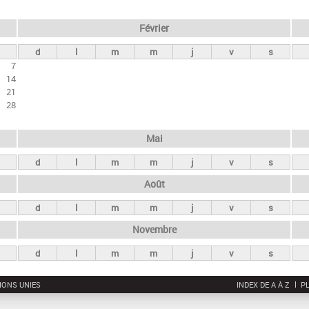
Février
d
l
m
m
j
v
s
7
14
21
28
Mai
d
l
m
m
j
v
s
Août
d
l
m
m
j
v
s
Novembre
d
l
m
m
j
v
s
IONS UNIES
INDEX DE A À Z
PL