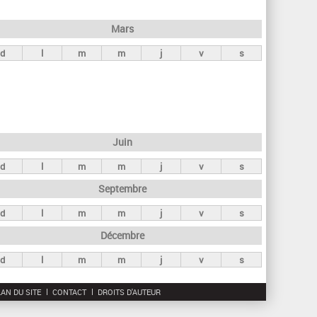
h
e
Mars
r
d
l
m
m
j
v
s
c
h
e
Juin
d
l
m
m
j
v
s
Septembre
d
l
m
m
j
v
s
Décembre
d
l
m
m
j
v
s
AN DU SITE
CONTACT
DROITS D'AUTEUR