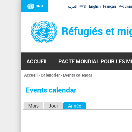
ONU
العربية
中文
English
Français
Русский
Réfugiés et mi
ACCUEIL
PACTE MONDIAL POUR LES M
Accueil
›
Calendrier
›
Events calendar
Vous
êtes
Events calendar
ici
O
Mois
Jour
Année
(onglet actif)
n
g
l