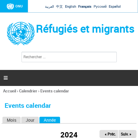
Jump to navigation
ONU
العربية
中文
English
Français
Русский
Español
Réfugiés et migrants
R
F
e
o
c
r
h
e
m
r

u
c
l
h
Accueil
›
Calendrier
›
Events calendar
a
e
Vous
r
i
êtes
r
Events calendar
ici
e
d
Mois
Jour
Année
(onglet actif)
O
e
r
n
e
2024
« Préc.
Suiv. »
g