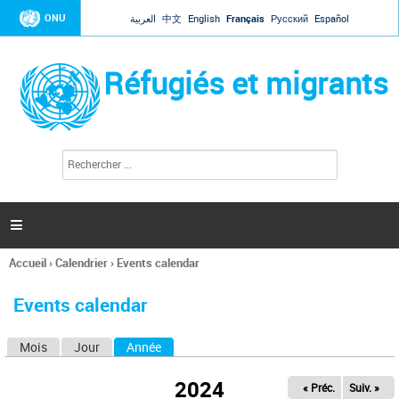
Jump to navigation
ONU
العربية
中文
English
Français
Русский
Español
Réfugiés et migrants
R
F
e
o
c
r
h
e
m
r

u
c
l
h
Accueil
›
Calendrier
›
Events calendar
a
e
Vous
r
i
êtes
r
Events calendar
ici
e
d
Mois
Jour
Année
(onglet actif)
O
e
r
n
e
2024
« Préc.
Suiv. »
g