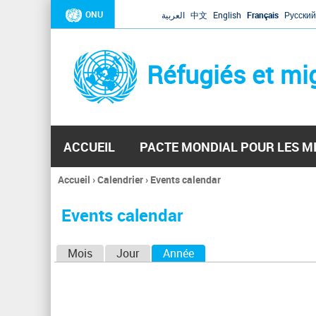
ONU
العربية
中文
English
Français
Русский
Réfugiés et mi
ACCUEIL
PACTE MONDIAL POUR LES M
Accueil
›
Calendrier
›
Events calendar
Vous
êtes
Events calendar
ici
O
Mois
Jour
Année
(onglet actif)
n
g
l