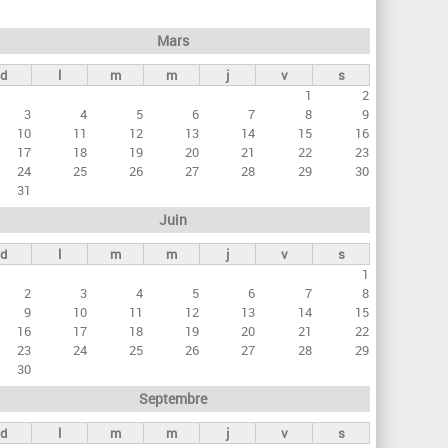
h
e
Mars
r
d
l
m
m
j
v
s
c
1
2
h
3
4
5
6
7
8
9
e
10
11
12
13
14
15
16
17
18
19
20
21
22
23
24
25
26
27
28
29
30
31
Juin
d
l
m
m
j
v
s
1
2
3
4
5
6
7
8
9
10
11
12
13
14
15
16
17
18
19
20
21
22
23
24
25
26
27
28
29
30
Septembre
d
l
m
m
j
v
s