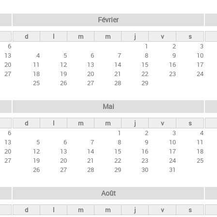
Février
d
l
m
m
j
v
s
6
1
2
3
13
4
5
6
7
8
9
10
20
11
12
13
14
15
16
17
27
18
19
20
21
22
23
24
25
26
27
28
29
Mai
d
l
m
m
j
v
s
6
1
2
3
4
13
5
6
7
8
9
10
11
20
12
13
14
15
16
17
18
27
19
20
21
22
23
24
25
26
27
28
29
30
31
Août
d
l
m
m
j
v
s