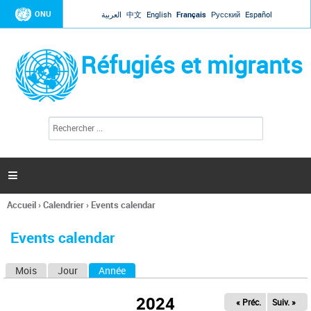
Jump to navigation
ONU
العربية
中文
English
Français
Русский
Español
Réfugiés et migrants
R
F
e
o
c
r
h
e
m
r

u
c
l
h
Accueil
›
Calendrier
›
Events calendar
a
e
Vous
r
i
êtes
r
Events calendar
ici
e
d
Mois
Jour
Année
(onglet actif)
O
e
r
n
e
2024
« Préc.
Suiv. »
g