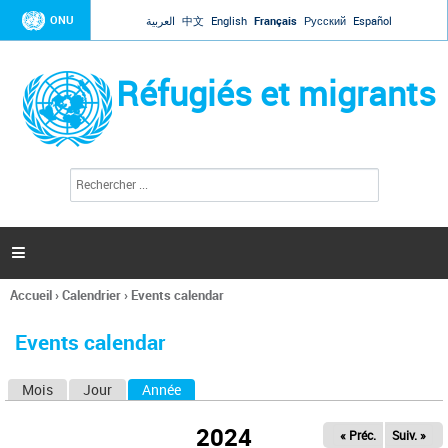
Jump to navigation
ONU
العربية
中文
English
Français
Русский
Español
Réfugiés et migrants
R
F
e
o
c
r
h
e
m
r

u
c
l
h
Accueil
›
Calendrier
›
Events calendar
a
e
Vous
r
i
êtes
r
Events calendar
ici
e
d
Mois
Jour
Année
(onglet actif)
O
e
r
n
e
2024
« Préc.
Suiv. »
g