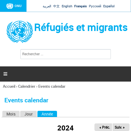
Jump to navigation
ONU
العربية
中文
English
Français
Русский
Español
Réfugiés et migrants
R
F
e
o
c
r
h
e
m
r

u
c
l
h
Accueil
›
Calendrier
›
Events calendar
a
e
Vous
r
i
êtes
r
Events calendar
ici
e
d
Mois
Jour
Année
(onglet actif)
O
e
r
n
e
2024
« Préc.
Suiv. »
g