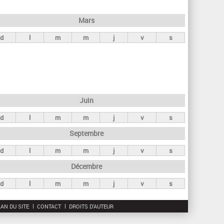
h
e
Mars
r
d
l
m
m
j
v
s
c
h
e
Juin
d
l
m
m
j
v
s
Septembre
d
l
m
m
j
v
s
Décembre
d
l
m
m
j
v
s
AN DU SITE
CONTACT
DROITS D'AUTEUR