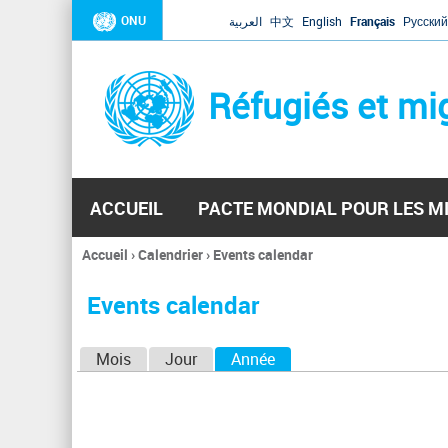
ONU
العربية
中文
English
Français
Русский
Réfugiés et mi
ACCUEIL
PACTE MONDIAL POUR LES M
Accueil
›
Calendrier
›
Events calendar
Vous
êtes
Events calendar
ici
O
Mois
Jour
Année
(onglet actif)
n
g
l