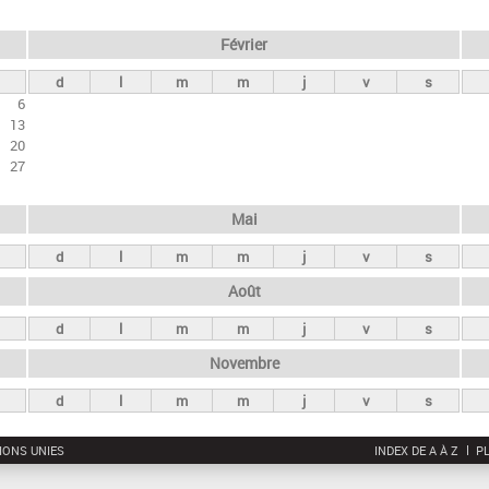
Février
d
l
m
m
j
v
s
6
13
20
27
Mai
d
l
m
m
j
v
s
Août
d
l
m
m
j
v
s
Novembre
d
l
m
m
j
v
s
IONS UNIES
INDEX DE A À Z
PL