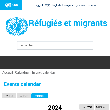
Jump to navigation
ONU
العربية
中文
English
Français
Русский
Español
Réfugiés et migrants
R
F
e
o
c
r
h
e
m
r

u
c
l
h
Accueil
›
Calendrier
›
Events calendar
a
e
Vous
r
i
êtes
r
Events calendar
ici
e
d
Mois
Jour
Année
(onglet actif)
O
e
r
n
e
2024
« Préc.
Suiv. »
g