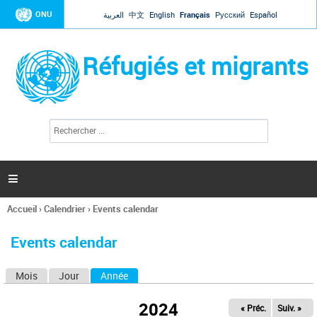
Jump to navigation
ONU
العربية
中文
English
Français
Русский
Español
Réfugiés et migrants
R
F
e
o
c
r
h
e
m
r

u
c
l
h
Accueil
›
Calendrier
›
Events calendar
a
e
Vous
r
i
êtes
r
Events calendar
ici
e
d
Mois
Jour
Année
(onglet actif)
O
e
r
n
e
2024
« Préc.
Suiv. »
g