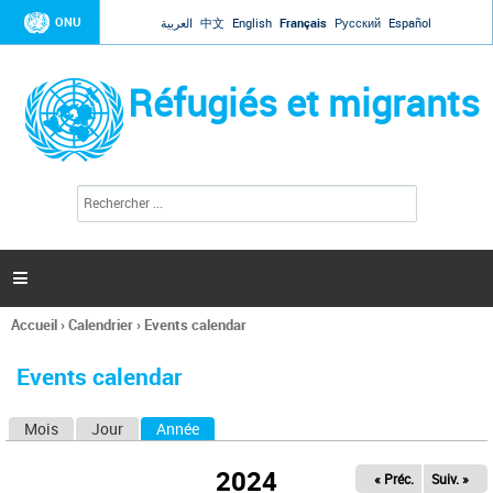
Jump to navigation
ONU
العربية
中文
English
Français
Русский
Español
Réfugiés et migrants
R
F
e
o
c
r
h
e
m
r

u
c
l
h
Accueil
›
Calendrier
›
Events calendar
a
e
Vous
r
i
êtes
r
Events calendar
ici
e
d
Mois
Jour
Année
(onglet actif)
O
e
r
n
e
2024
« Préc.
Suiv. »
g