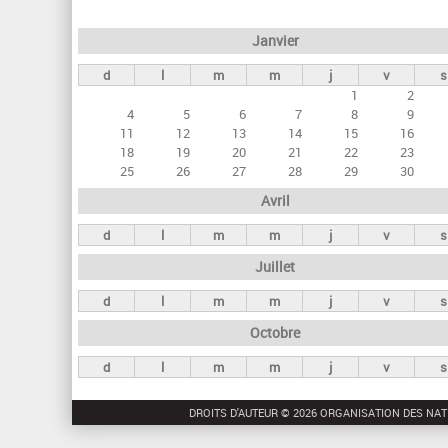
e
Janvier
t
d
l
m
m
j
v
s
s
1
2
p
4
5
6
7
8
9
r
11
12
13
14
15
16
18
19
20
21
22
23
i
25
26
27
28
29
30
n
Avril
c
d
l
m
m
j
v
s
i
Juillet
p
a
d
l
m
m
j
v
s
u
Octobre
x
d
l
m
m
j
v
s
DROITS D'AUTEUR © 2026 ORGANISATION DES NAT