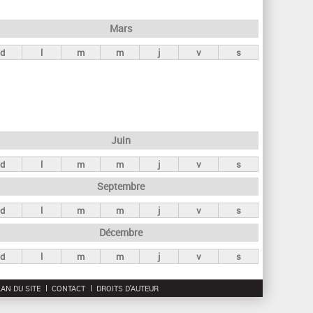
h
e
Mars
r
d
l
m
m
j
v
s
c
h
e
Juin
d
l
m
m
j
v
s
Septembre
d
l
m
m
j
v
s
Décembre
d
l
m
m
j
v
s
AN DU SITE
CONTACT
DROITS D'AUTEUR