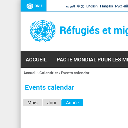
ONU
العربية
中文
English
Français
Русский
Réfugiés et mi
ACCUEIL
PACTE MONDIAL POUR LES M
Accueil
›
Calendrier
›
Events calendar
Vous
êtes
Events calendar
ici
O
Mois
Jour
Année
(onglet actif)
n
g
l