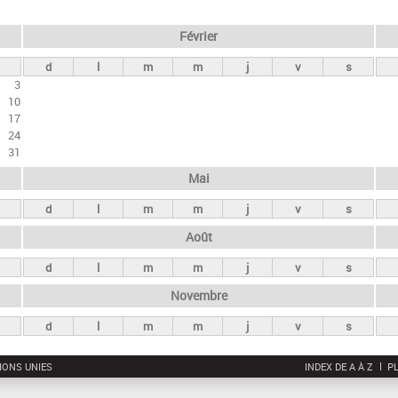
Février
d
l
m
m
j
v
s
3
10
17
24
31
Mai
d
l
m
m
j
v
s
Août
d
l
m
m
j
v
s
Novembre
d
l
m
m
j
v
s
IONS UNIES
INDEX DE A À Z
PL