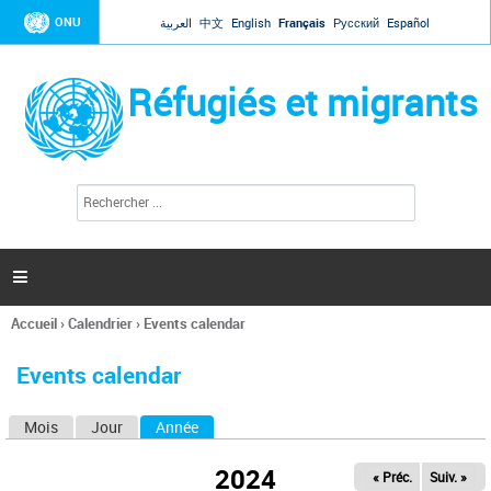
Jump to navigation
ONU
العربية
中文
English
Français
Русский
Español
Réfugiés et migrants
R
F
e
o
c
r
h
e
m
r

u
c
l
h
Accueil
›
Calendrier
›
Events calendar
a
e
Vous
r
i
êtes
r
Events calendar
ici
e
d
Mois
Jour
Année
(onglet actif)
O
e
r
n
e
2024
« Préc.
Suiv. »
g