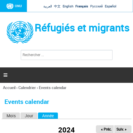
Jump to navigation
ONU
العربية
中文
English
Français
Русский
Español
Réfugiés et migrants
R
F
e
o
c
r
h
e
m
r

u
c
l
h
Accueil
›
Calendrier
›
Events calendar
a
e
Vous
r
i
êtes
r
Events calendar
ici
e
d
Mois
Jour
Année
(onglet actif)
O
e
r
n
e
2024
« Préc.
Suiv. »
g