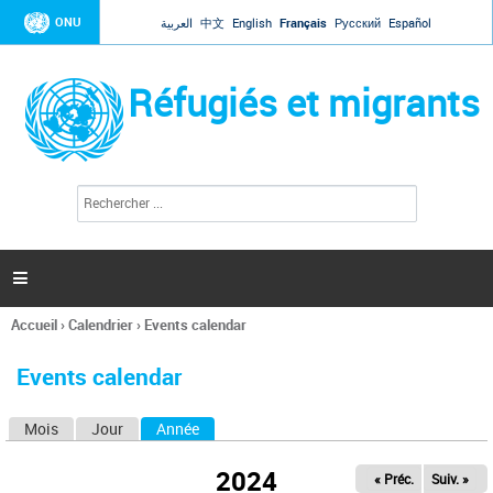
Jump to navigation
ONU
العربية
中文
English
Français
Русский
Español
Réfugiés et migrants
R
F
e
o
c
r
h
e
m
r

u
c
l
h
Accueil
›
Calendrier
›
Events calendar
a
e
Vous
r
i
êtes
r
Events calendar
ici
e
d
Mois
Jour
Année
(onglet actif)
O
e
r
n
e
2024
« Préc.
Suiv. »
g