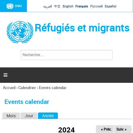
Jump to navigation
ONU
العربية
中文
English
Français
Русский
Español
Réfugiés et migrants
R
F
e
o
c
r
h
e
m
r

u
c
l
h
Accueil
›
Calendrier
›
Events calendar
a
e
Vous
r
i
êtes
r
Events calendar
ici
e
d
Mois
Jour
Année
(onglet actif)
O
e
r
n
e
2024
« Préc.
Suiv. »
g