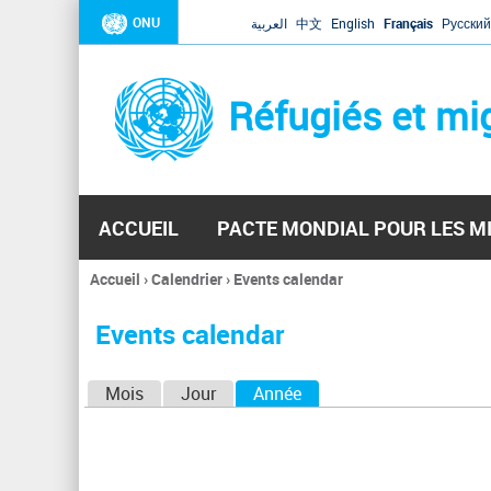
ONU
العربية
中文
English
Français
Русский
Réfugiés et mi
ACCUEIL
PACTE MONDIAL POUR LES M
Accueil
›
Calendrier
›
Events calendar
Vous
êtes
Events calendar
ici
O
Mois
Jour
Année
(onglet actif)
n
g
l