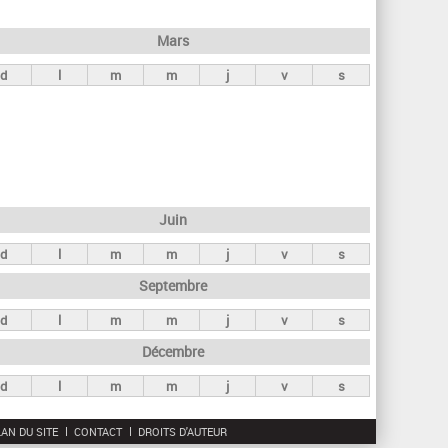
h
e
Mars
r
d
l
m
m
j
v
s
c
h
e
Juin
d
l
m
m
j
v
s
Septembre
d
l
m
m
j
v
s
Décembre
d
l
m
m
j
v
s
AN DU SITE
CONTACT
DROITS D'AUTEUR