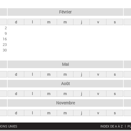
Février
d
l
m
m
j
v
s
2
9
16
23
30
Mai
d
l
m
m
j
v
s
Août
d
l
m
m
j
v
s
Novembre
d
l
m
m
j
v
s
IONS UNIES
INDEX DE A À Z
PL