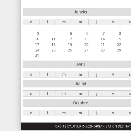
e
Janvier
t
d
l
m
m
j
v
s
s
1
p
3
4
5
6
7
8
r
10
11
12
13
14
15
17
18
19
20
21
22
i
24
25
26
27
28
29
n
31
c
Avril
i
d
l
m
m
j
v
s
p
Juillet
a
d
l
m
m
j
v
s
u
Octobre
x
d
l
m
m
j
v
s
DROITS D'AUTEUR © 2026 ORGANISATION DES NAT