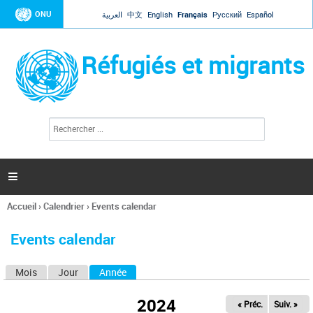
Jump to navigation
ONU
العربية
中文
English
Français
Русский
Español
Réfugiés et migrants
R
F
e
o
c
r
h
e
m
r

u
c
l
h
Accueil
›
Calendrier
›
Events calendar
a
e
Vous
r
i
êtes
r
Events calendar
ici
e
d
Mois
Jour
Année
(onglet actif)
O
e
r
n
e
2024
« Préc.
Suiv. »
g