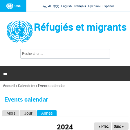
Jump to navigation
ONU
العربية
中文
English
Français
Русский
Español
Réfugiés et migrants
R
F
e
o
c
r
h
e
m
r

u
c
l
h
Accueil
›
Calendrier
›
Events calendar
a
e
Vous
r
i
êtes
r
Events calendar
ici
e
d
Mois
Jour
Année
(onglet actif)
O
e
r
n
e
2024
« Préc.
Suiv. »
g