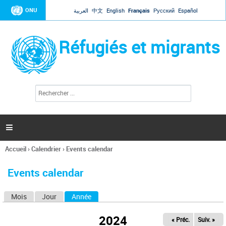
Jump to navigation
ONU
العربية
中文
English
Français
Русский
Español
Réfugiés et migrants
R
F
e
o
c
r
h
e
m
r

u
c
l
h
Accueil
›
Calendrier
›
Events calendar
a
e
Vous
r
i
êtes
r
Events calendar
ici
e
d
Mois
Jour
Année
(onglet actif)
O
e
r
n
e
2024
« Préc.
Suiv. »
g