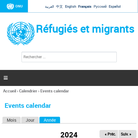
Jump to navigation
ONU
العربية
中文
English
Français
Русский
Español
Réfugiés et migrants
R
F
e
o
c
r
h
e
m
r

u
c
l
h
Accueil
›
Calendrier
›
Events calendar
a
e
Vous
r
i
êtes
r
Events calendar
ici
e
d
Mois
Jour
Année
(onglet actif)
O
e
r
n
e
2024
« Préc.
Suiv. »
g