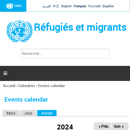
Jump to navigation
ONU
العربية
中文
English
Français
Русский
Español
Réfugiés et migrants
R
F
e
o
c
r
h
e
m
r

u
c
l
h
Accueil
›
Calendrier
›
Events calendar
a
e
Vous
r
i
êtes
r
Events calendar
ici
e
d
Mois
Jour
Année
(onglet actif)
O
e
r
n
e
2024
« Préc.
Suiv. »
g