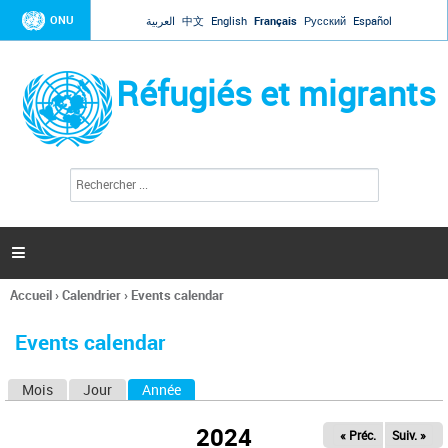
Jump to navigation
ONU
العربية
中文
English
Français
Русский
Español
Réfugiés et migrants
R
F
e
o
c
r
h
e
m
r

u
c
l
h
Accueil
›
Calendrier
›
Events calendar
a
e
Vous
r
i
êtes
r
Events calendar
ici
e
d
Mois
Jour
Année
(onglet actif)
O
e
r
n
e
2024
« Préc.
Suiv. »
g