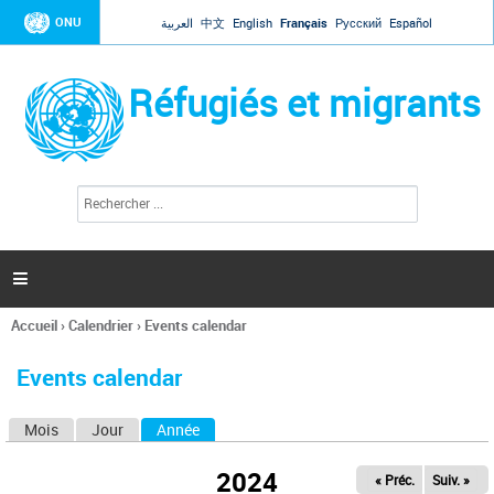
Jump to navigation
ONU
العربية
中文
English
Français
Русский
Español
Réfugiés et migrants
R
F
e
o
c
r
h
e
m
r

u
c
l
h
Accueil
›
Calendrier
›
Events calendar
a
e
Vous
r
i
êtes
r
Events calendar
ici
e
d
Mois
Jour
Année
(onglet actif)
O
e
r
n
e
2024
« Préc.
Suiv. »
g