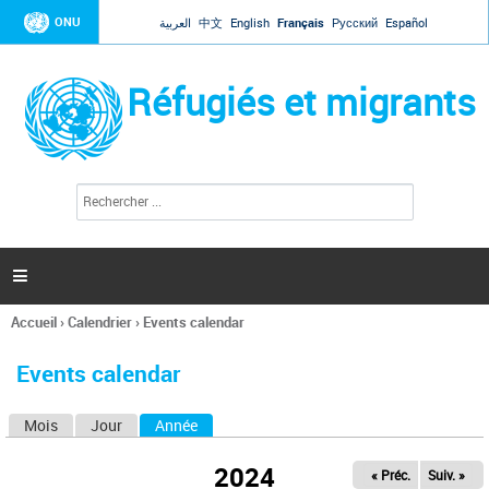
Jump to navigation
ONU
العربية
中文
English
Français
Русский
Español
Réfugiés et migrants
R
F
e
o
c
r
h
e
m
r

u
c
l
h
Accueil
›
Calendrier
›
Events calendar
a
e
Vous
r
i
êtes
r
Events calendar
ici
e
d
Mois
Jour
Année
(onglet actif)
O
e
r
n
e
2024
« Préc.
Suiv. »
g