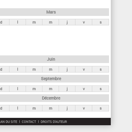
h
e
Mars
r
d
l
m
m
j
v
s
c
h
e
Juin
d
l
m
m
j
v
s
Septembre
d
l
m
m
j
v
s
Décembre
d
l
m
m
j
v
s
AN DU SITE
CONTACT
DROITS D'AUTEUR