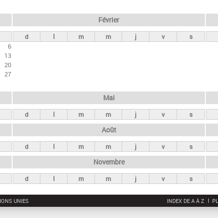
Février
d
l
m
m
j
v
s
6
13
20
27
Mai
d
l
m
m
j
v
s
Août
d
l
m
m
j
v
s
Novembre
d
l
m
m
j
v
s
IONS UNIES
INDEX DE A À Z
PL