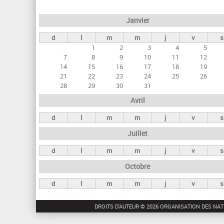
e
Janvier
t
d
l
m
m
j
v
s
s
1
2
3
4
5
p
7
8
9
10
11
12
r
14
15
16
17
18
19
21
22
23
24
25
26
i
28
29
30
31
n
Avril
c
d
l
m
m
j
v
s
i
Juillet
p
a
d
l
m
m
j
v
s
u
Octobre
x
d
l
m
m
j
v
s
DROITS D'AUTEUR © 2026 ORGANISATION DES NAT