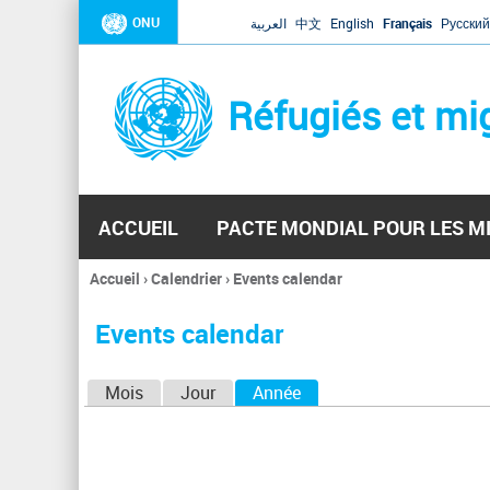
ONU
العربية
中文
English
Français
Русский
Réfugiés et mi
ACCUEIL
PACTE MONDIAL POUR LES M
Accueil
›
Calendrier
›
Events calendar
Vous
êtes
Events calendar
ici
O
Mois
Jour
Année
(onglet actif)
n
g
l