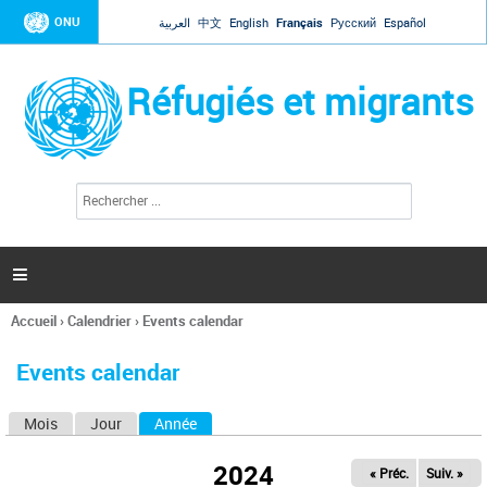
Jump to navigation
ONU
العربية
中文
English
Français
Русский
Español
Réfugiés et migrants
R
F
e
o
c
r
h
e
m
r

u
c
l
h
Accueil
›
Calendrier
›
Events calendar
a
e
Vous
r
i
êtes
r
Events calendar
ici
e
d
Mois
Jour
Année
(onglet actif)
O
e
r
n
e
2024
« Préc.
Suiv. »
g