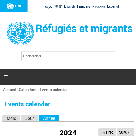
Jump to navigation
ONU
العربية
中文
English
Français
Русский
Español
Réfugiés et migrants
R
F
e
o
c
r
h
e
m
r

u
c
l
h
Accueil
›
Calendrier
›
Events calendar
a
e
Vous
r
i
êtes
r
Events calendar
ici
e
d
Mois
Jour
Année
(onglet actif)
O
e
r
n
e
2024
« Préc.
Suiv. »
g