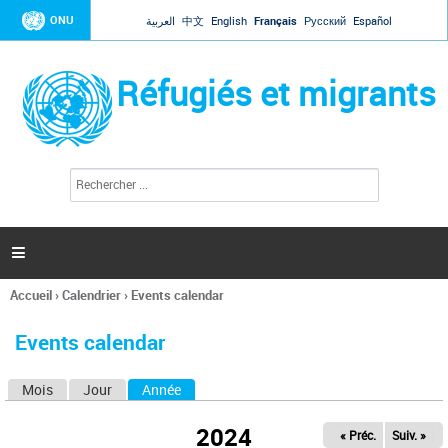
Jump to navigation
ONU
العربية
中文
English
Français
Русский
Español
Réfugiés et migrants
R
F
e
o
c
r
h
e
m
r

u
c
l
h
Accueil
›
Calendrier
›
Events calendar
a
e
Vous
r
i
êtes
r
Events calendar
ici
e
d
Mois
Jour
Année
(onglet actif)
O
e
r
n
e
2024
« Préc.
Suiv. »
g