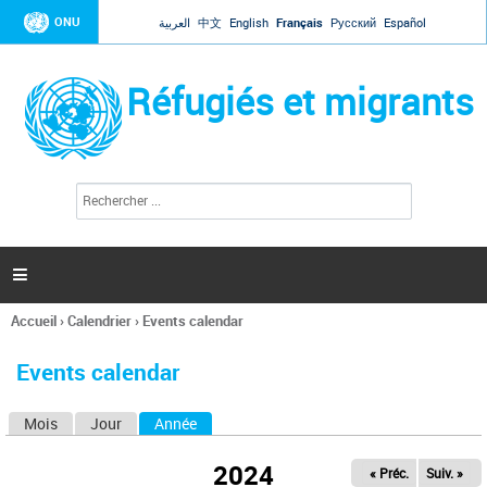
Jump to navigation
ONU
العربية
中文
English
Français
Русский
Español
Réfugiés et migrants
R
F
e
o
c
r
h
e
m
r

u
c
l
h
Accueil
›
Calendrier
›
Events calendar
a
e
Vous
r
i
êtes
r
Events calendar
ici
e
d
Mois
Jour
Année
(onglet actif)
O
e
r
n
e
2024
« Préc.
Suiv. »
g