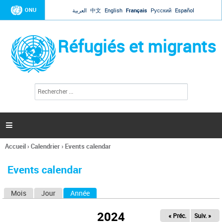
Jump to navigation
ONU
العربية
中文
English
Français
Русский
Español
Réfugiés et migrants
R
F
e
o
c
r
h
e
m
r

u
c
l
h
Accueil
›
Calendrier
›
Events calendar
a
e
Vous
r
i
êtes
r
Events calendar
ici
e
d
Mois
Jour
Année
(onglet actif)
O
e
r
n
e
2024
« Préc.
Suiv. »
g