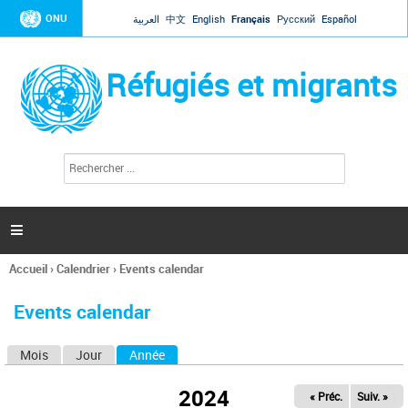
Jump to navigation
ONU
العربية
中文
English
Français
Русский
Español
Réfugiés et migrants
R
F
e
o
c
r
h
e
m
r

u
c
l
h
Accueil
›
Calendrier
›
Events calendar
a
e
Vous
r
i
êtes
r
Events calendar
ici
e
d
Mois
Jour
Année
(onglet actif)
O
e
r
n
e
2024
« Préc.
Suiv. »
g