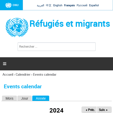
Jump to navigation
ONU
العربية
中文
English
Français
Русский
Español
Réfugiés et migrants
R
F
e
o
c
r
h
e
m
r

u
c
l
h
Accueil
›
Calendrier
›
Events calendar
a
e
Vous
r
i
êtes
r
Events calendar
ici
e
d
Mois
Jour
Année
(onglet actif)
O
e
r
n
e
2024
« Préc.
Suiv. »
g