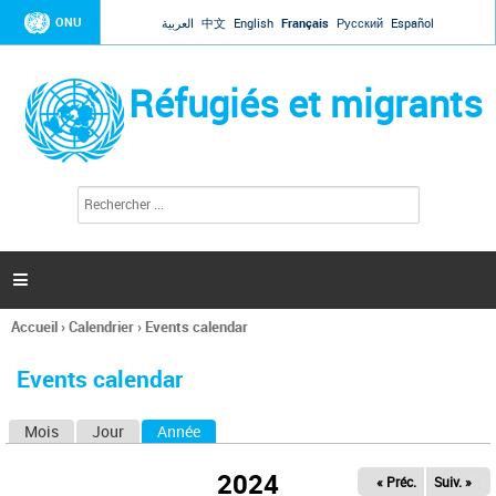
Jump to navigation
ONU
العربية
中文
English
Français
Русский
Español
Réfugiés et migrants
R
F
e
o
c
r
h
e
m
r

u
c
l
h
Accueil
›
Calendrier
›
Events calendar
a
e
Vous
r
i
êtes
r
Events calendar
ici
e
d
Mois
Jour
Année
(onglet actif)
O
e
r
n
e
2024
« Préc.
Suiv. »
g